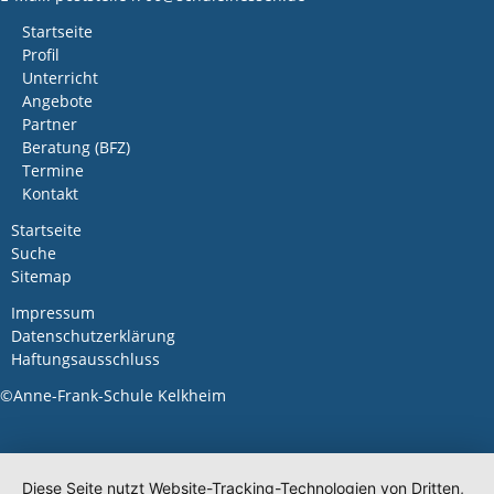
Navigation
Startseite
überspringen
Profil
Unterricht
Angebote
Partner
Beratung (BFZ)
Termine
Kontakt
Navigation
Startseite
überspringen
Suche
Sitemap
Navigation
Impressum
überspringen
Datenschutzerklärung
Haftungsausschluss
©Anne-Frank-Schule Kelkheim
Diese Seite nutzt Website-Tracking-Technologien von Dritten,